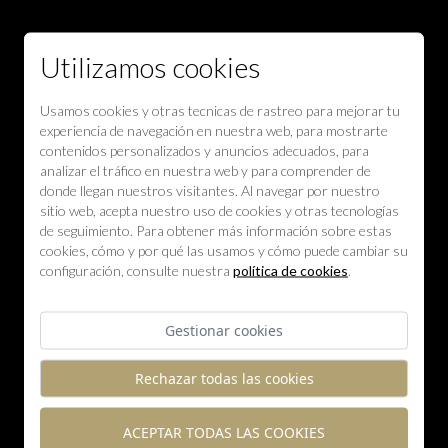
Utilizamos cookies
Usamos cookies y otras tecnicas de rastreo para mejorar tu
experiencia de navegación en nuestra web, para mostrarte
contenidos personalizados y anuncios adecuados, para
analizar el tráfico en nuestra web y para comprender de
donde llegan nuestros visitantes. Al navegar por nuestro
sitio web, acepta nuestro uso de cookies y otras tecnologías
de seguimiento. Para obtener más información sobre estas
cookies, cómo y por qué las usamos y cómo puede cambiar su
configuración, consulte nuestra
política de cookies
.
Gestionar cookies
Rechazar todas las cookies
ACEPTAR TODAS LAS COOKIES