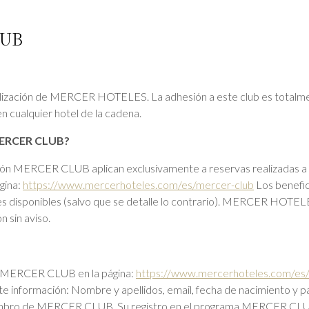
LUB
ación de MERCER HOTELES. La adhesión a este club es totalmente 
en cualquier hotel de la cadena.
 MERCER CLUB?
zación MERCER CLUB aplican exclusivamente a reservas realizadas a
gina:
https://www.mercerhoteles.com/es/mercer-club
Los benefici
s disponibles (salvo que se detalle lo contrario). MERCER HOTELES
n sin aviso.
e MERCER CLUB en la página:
https://www.mercerhoteles.com/es
iente información: Nombre y apellidos, email, fecha de nacimiento y 
iembro de MERCER CLUB. Su registro en el programa MERCER CLUB 