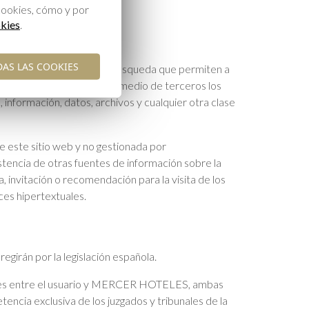
cookies, cómo y por
okies
.
DAS LAS COOKIES
ectorios y herramientas de búsqueda que permiten a
liza por sí mismo ni por medio de terceros los
s, información, datos, archivos y cualquier otra clase
 este sitio web y no gestionada por
stencia de otras fuentes de información sobre la
, invitación o recomendación para la visita de los
es hipertextuales.
irán por la legislación española.
aciones entre el usuario y MERCER HOTELES, ambas
encia exclusiva de los juzgados y tribunales de la