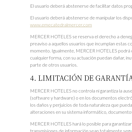
El usuario deberá abstenerse de facilitar datos prop
El usuario deberá abstenerse de manipular los disp
www.emecatedralmercer.com
MERCER HOTELES se reserva el derecho a denegar 
preaviso a aquellos usuarios que incumplan estas co
momento. Igualmente, MERCER HOTELES podrá denega
cualquier forma, con su actuación puedan dañar, inutil
parte de otros usuarios.
4. LIMITACIÓN DE GARANTÍ
MERCER HOTELES no controla ni garantiza la ausenc
(software y hardware) o en los documentos electr
los daños y perjuicios de toda naturaleza que pued
alteraciones en su sistema informático, documentos 
MERCER HOTELES hará lo posible para garantizar la 
transmisiones de información sean totalmente segu