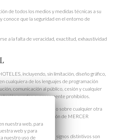
ación de todos los medios y medidas técnicas a su
e y conoce que la seguridad en el entorno de
 a la falta de veracidad, exactitud, exhaustividad
L
ELES, incluyendo, sin limitación, diseño gráfico,
os, en cualquiera de los lenguajes de programación
bución, comunicación al público, cesión y cualquier
xplotación quedan expresamente prohibidos.
intelectual e industrial o sobre cualquier otra
ponga de la debida autorización de MERCER
en nuestra web, para
nuestra web y para
s registradas. El resto de signos distintivos son
ta nuestro uso de