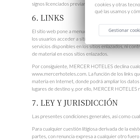
signos licenciados previamente por sus titulares
cookies y otras tecn
qué las usamos y cóm
6. LINKS
Gestionar cook
El sitio web pone a menudo a disposición del usuari
los usuarios acceder a sitios web pertenecientes 
servicios disponibles en los sitios enlazados, ni con
de material en esos sitios enlazados.
Por consiguiente, MERCER HOTELES declina cualquie
www.mercerhoteles.com. La función de los links que
materia en Internet, donde podrá ampliar los datos 
lugares de destino y, por ello, MERCER HOTELES no
7. LEY Y JURISDICCIÓN
Las presentes condiciones generales, así como cua
Para cualquier cuestión litigiosa derivada de la e
partes, con renuncia expresa a cualquier otro fuero 