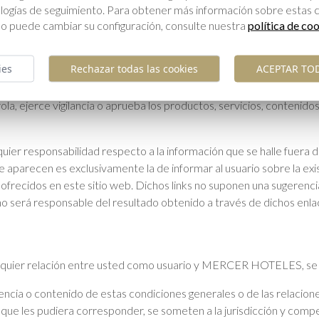
 legítimos a MERCER HOTELES.
ologías de seguimiento. Para obtener más información sobre estas 
o puede cambiar su configuración, consulte nuestra
política de co
ies
Rechazar todas las cookies
ACEPTAR TO
o dispositivos técnicos de enlace ( links , banners o botones), dir
o gestionados por terceros. MERCER HOTELES no ofrece ni comercia
trola, ejerce vigilancia o aprueba los productos, servicios, contenido
r responsabilidad respecto a la información que se halle fuera de
 aparecen es exclusivamente la de informar al usuario sobre la exi
ofrecidos en este sitio web. Dichos links no suponen una sugerencia
 será responsable del resultado obtenido a través de dichos enlac
lquier relación entre usted como usuario y MERCER HOTELES, se reg
xistencia o contenido de estas condiciones generales o de las rel
que les pudiera corresponder, se someten a la jurisdicción y compet