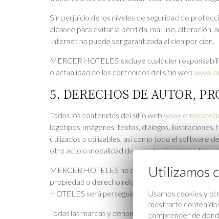
Sin perjuicio de los niveles de seguridad de protec
alcance para evitar la pérdida, mal uso, alteración,
Internet no puede ser garantizada al cien por cien.
MERCER HOTELES excluye cualquier responsabilidad 
o actualidad de los contenidos del sitio web
www.em
5. DERECHOS DE AUTOR, PR
Todos los contenidos del sitio web
www.emecatedr
logotipos, imágenes, textos, diálogos, ilustraciones, 
utilizados o utilizables, así como todo el software d
otro acto o modalidad de explotación que no haya 
Utilizamos 
MERCER HOTELES no concede ninguna licencia o auto
propiedad o derecho relacionado con la página web 
Usamos cookies y otr
HOTELES será perseguido y penalizado.
mostrarte contenidos 
Todas las marcas y denominaciones de servicios qu
comprender de donde l