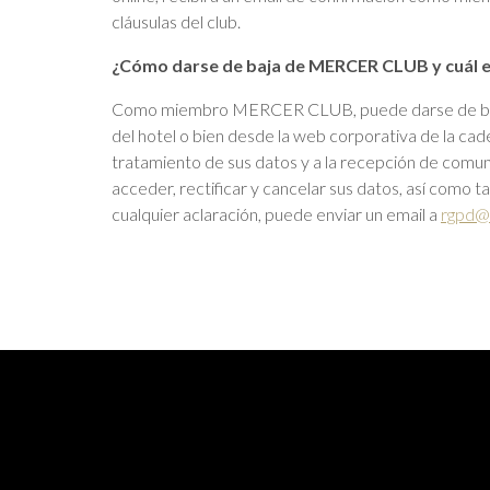
cláusulas del club.
¿Cómo darse de baja de MERCER CLUB y cuál es
Como miembro MERCER CLUB, puede darse de baja en
del hotel o bien desde la web corporativa de la ca
tratamiento de sus datos y a la recepción de com
acceder, rectificar y cancelar sus datos, así como 
cualquier aclaración, puede enviar un email a
rgpd@