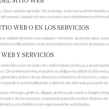
om
tiene carácter gratuito. Sin embargo, el acceso a determinados se
tos del usuario. Llegado el caso, el usuario será debidamente in
ITIO WEB O EN LOS SERVICIOS
unilateralmente y en cualquier momento, sin previo aviso, la pres
Dichas modificaciones serán para mejorar los servicios al usuario y 
 WEB Y SERVICIOS
s contenidos y los servicios de conformidad con la Ley y las present
o. De la misma forma, el usuario se obliga a no utilizar el sitio web
s generales, lesivos de los derechos e intereses de terceros, o que 
 o impedir la normal utilización o disfrute del sitio web por parte de
es, mensajes, gráficos, dibujos, archivos de sonido o imagen, fotogr
itio web o de los servicios, empleando para ello medios distintos de
ternet y usos distintos a los expresamente autorizados.