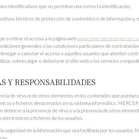
ios identificativos que no permitan una correcta identificación.
ositivos técnicos de protección de contenidos o de información y, 
o retirar el acceso a la página web
www.emecatedralmercer.c
ndiciones generales o las condiciones particulares de contratación 
r o cancelar el acceso a aquellos usuarios que atenten contra 
izar, sobrecargar o deteriorar el sitio web o los servicios o impedir 
AS Y RESPONSABILIDADES
ia de virus ni de otros elementos en los contenidos que puedan p
ónicos y ficheros almacenados en su sistema informático. MERCE
an deberse a la presencia de virus o a la presencia de otros eleme
electrónicos o ficheros de los usuarios.
seguridad de la información que sea facilitada por los usuarios. N
ras.