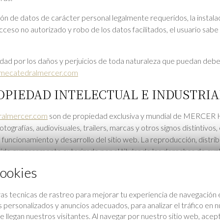
ción de datos de carácter personal legalmente requeridos, la instal
 acceso no autorizado y robo de los datos facilitados, el usuario sab
por los daños y perjuicios de toda naturaleza que puedan deberse
ecatedralmercer.com
OPIEDAD INTELECTUAL E INDUSTRIA
almercer.com
son de propiedad exclusiva y mundial de MERCER HOT
fotografías, audiovisuales, trailers, marcas y otros signos distintiv
e funcionamiento y desarrollo del sitio web. La reproducción, distri
sido expresamente autorizado por el titular de los derechos de e
cookies
rización de uso de ninguna clase sobre sus derechos de propiedad 
y los servicios ofrecidos. Cualquier uso fraudulento o que no dis
as tecnicas de rastreo para mejorar tu experiencia de navegación 
personalizados y anuncios adecuados, para analizar el tráfico en 
e aparecen en el sitio web
www.emecatedralmercer.com
son marca
legan nuestros visitantes. Al navegar por nuestro sitio web, acep