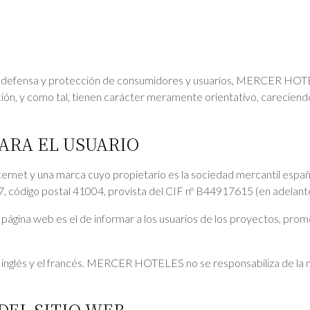
a de defensa y protección de consumidores y usuarios, MERCER HOT
ción, y como tal, tienen carácter meramente orientativo, careciendo,
ARA EL USUARIO
nternet y una marca cuyo propietario es la sociedad mercanti
 nº 27, código postal 41004, provista del CIF nº B44917615 (en ad
ina web es el de informar a los usuarios de los proyectos, promo
el inglés y el francés. MERCER HOTELES no se responsabiliza de la
 DEL SITIO WEB