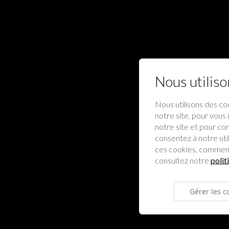
Nous utiliso
Nous utilisons des co
notre site, pour vous 
notre site et pour co
consentez à notre util
ces cookies, comment
consultez notre
polit
Gérer les c