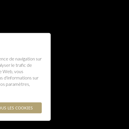
ence de navigation sur
yser le trafic de
te Web, vous
us d'informations sur
vos paramètres,
OUS LES COOKIES